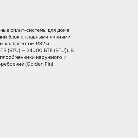
ные сплит-системы для дома.
ний блок с плавными линиями
м хладагентом R32 и
Е (BTU) — 24000 БТЕ (BTU)). В
еплообменники наружного и
ебрение (Golden Fin).