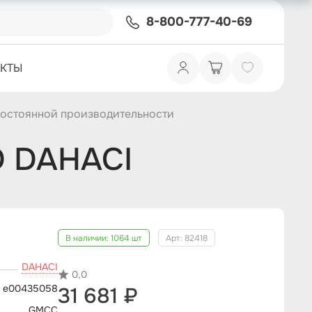
8-800-777-40-69
АКТЫ
постоянной производительности
D DAHACI
В наличии:
1064 шт
Арт: 82418
DAHACI
0,0
e00435058
31 681 ₽
GMCC