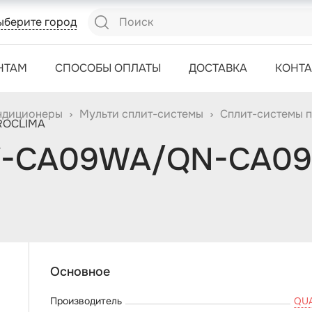
ыберите город
НТАМ
СПОСОБЫ ОПЛАТЫ
ДОСТАВКА
КОНТ
ндиционеры
Мульти сплит-системы
Сплит-системы 
ROCLIMA
QV-CA09WA/QN-CA0
Основное
Производитель
QU