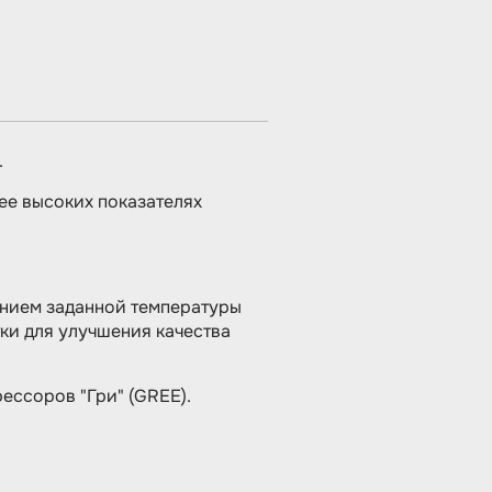
.
ее высоких показателях
нием задан­ной температуры
тки для улучшения качества
ессоров "Гри" (GREE).