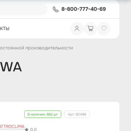
8-800-777-40-69
АКТЫ
постоянной производительности
9WA
В наличии:
862 шт
Арт: 82486
ATTROCLIMA
0,0